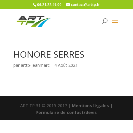
06.21.22.49.00
contact@arttp.fr
HONORE SERRES
par
arttp-jeanmarc
|
4 Août 2021
ART TP 31 © 2015-2017 |
Mentions légales
|
Formulaire de contact/devis