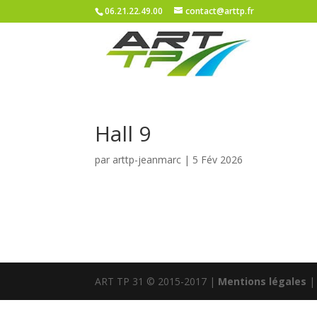
06.21.22.49.00
contact@arttp.fr
Hall 9
par
arttp-jeanmarc
|
5 Fév 2026
ART TP 31 © 2015-2017 |
Mentions légales