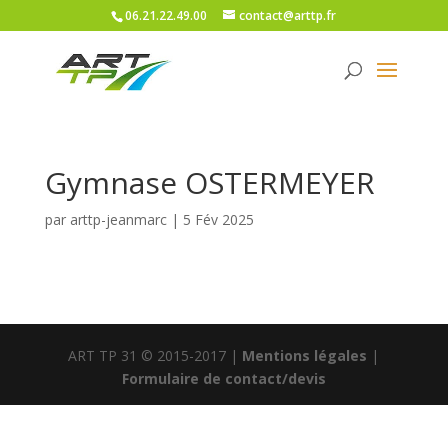
06.21.22.49.00
contact@arttp.fr
Gymnase OSTERMEYER
par
arttp-jeanmarc
|
5 Fév 2025
ART TP 31 © 2015-2017 |
Mentions légales
|
Formulaire de contact/devis