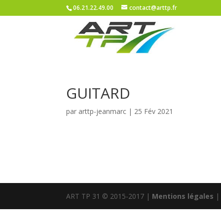
06.21.22.49.00
contact@arttp.fr
GUITARD
par
arttp-jeanmarc
|
25 Fév 2021
ART TP 31 © 2015-2017 |
Mentions légales