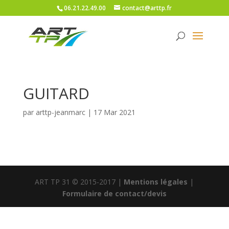
06.21.22.49.00
contact@arttp.fr
GUITARD
par
arttp-jeanmarc
|
17 Mar 2021
ART TP 31 © 2015-2017 |
Mentions légales
|
Formulaire de contact/devis