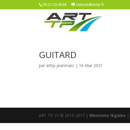
06.21.22.49.00
contact@arttp.fr
GUITARD
par
arttp-jeanmarc
|
16 Mar 2021
ART TP 31 © 2015-2017 |
Mentions légales