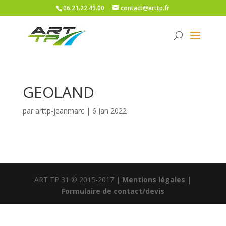
06.21.22.49.00
contact@arttp.fr
GEOLAND
par
arttp-jeanmarc
|
6 Jan 2022
ART TP 31 © 2015-2017 |
Mentions légales
|
Formulaire de contact/devis