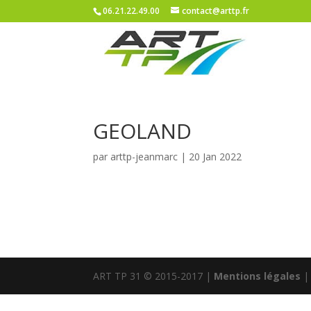
06.21.22.49.00
contact@arttp.fr
GEOLAND
par
arttp-jeanmarc
|
20 Jan 2022
ART TP 31 © 2015-2017 |
Mentions légales