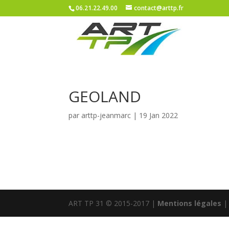
06.21.22.49.00
contact@arttp.fr
GEOLAND
par
arttp-jeanmarc
|
19 Jan 2022
ART TP 31 © 2015-2017 |
Mentions légales