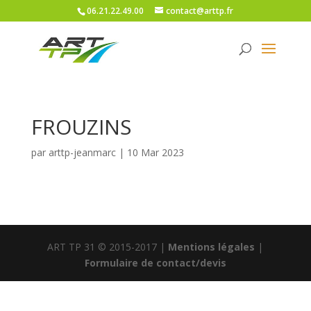
06.21.22.49.00
contact@arttp.fr
FROUZINS
par
arttp-jeanmarc
|
10 Mar 2023
ART TP 31 © 2015-2017 |
Mentions légales
|
Formulaire de contact/devis