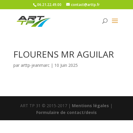
06.21.22.49.00
contact@arttp.fr
FLOURENS MR AGUILAR
par
arttp-jeanmarc
|
10 Juin 2025
ART TP 31 © 2015-2017 |
Mentions légales
|
Formulaire de contact/devis