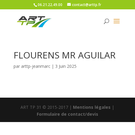
06.21.22.49.00
contact@arttp.fr
FLOURENS MR AGUILAR
par
arttp-jeanmarc
|
3 Juin 2025
ART TP 31 © 2015-2017 |
Mentions légales
|
Formulaire de contact/devis