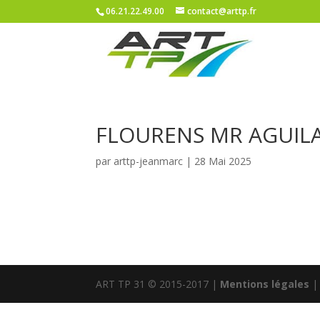
06.21.22.49.00
contact@arttp.fr
FLOURENS MR AGUIL
par
arttp-jeanmarc
|
28 Mai 2025
ART TP 31 © 2015-2017 |
Mentions légales