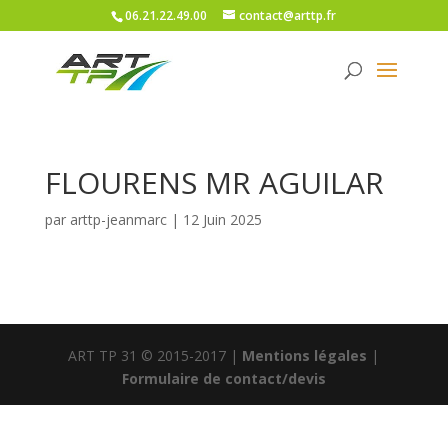
06.21.22.49.00
contact@arttp.fr
FLOURENS MR AGUILAR
par
arttp-jeanmarc
|
12 Juin 2025
ART TP 31 © 2015-2017 |
Mentions légales
|
Formulaire de contact/devis