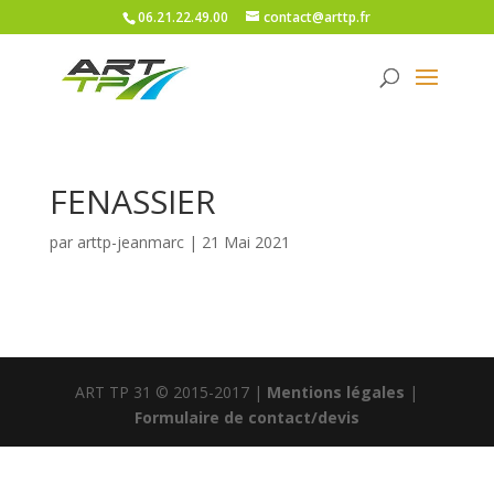
06.21.22.49.00
contact@arttp.fr
FENASSIER
par
arttp-jeanmarc
|
21 Mai 2021
ART TP 31 © 2015-2017 |
Mentions légales
|
Formulaire de contact/devis