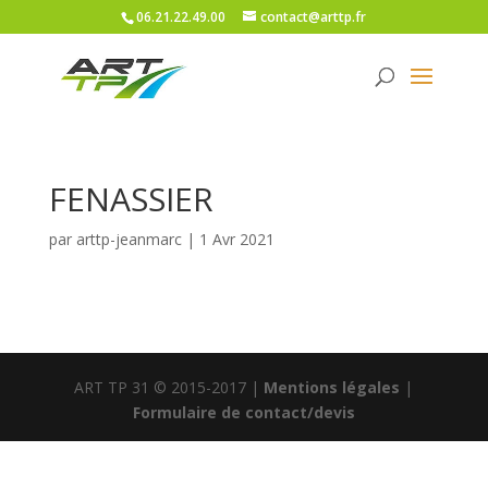
06.21.22.49.00
contact@arttp.fr
FENASSIER
par
arttp-jeanmarc
|
1 Avr 2021
ART TP 31 © 2015-2017 |
Mentions légales
|
Formulaire de contact/devis