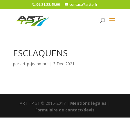
06.21.22.49.00
contact@arttp.fr
ESCLAQUENS
par
arttp-jeanmarc
|
3 Déc 2021
ART TP 31 © 2015-2017 |
Mentions légales
|
Formulaire de contact/devis