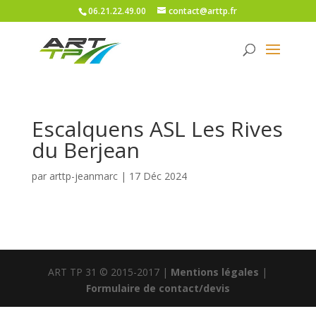
06.21.22.49.00
contact@arttp.fr
Escalquens ASL Les Rives
du Berjean
par
arttp-jeanmarc
|
17 Déc 2024
ART TP 31 © 2015-2017 |
Mentions légales
|
Formulaire de contact/devis