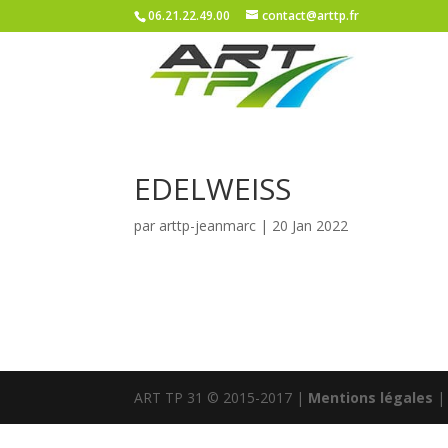
06.21.22.49.00
contact@arttp.fr
EDELWEISS
par
arttp-jeanmarc
|
20 Jan 2022
ART TP 31 © 2015-2017 |
Mentions légales