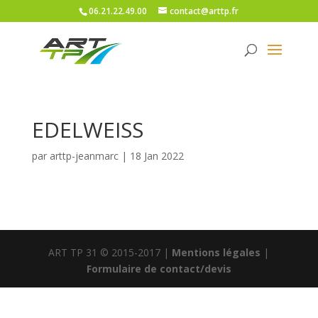
06.21.22.49.00
contact@arttp.fr
EDELWEISS
par
arttp-jeanmarc
|
18 Jan 2022
ART TP 31 © 2015-2017 |
Mentions légales
|
Formulaire de contact/devis