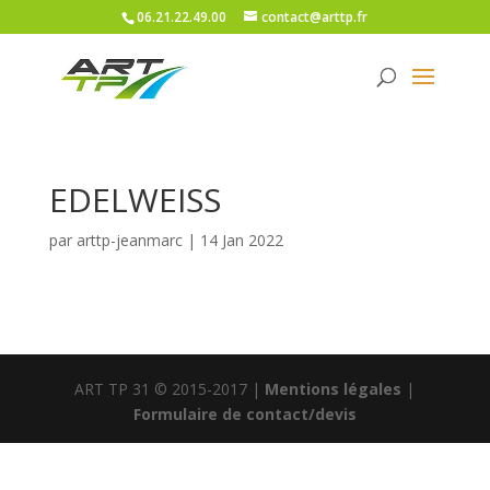
06.21.22.49.00
contact@arttp.fr
EDELWEISS
par
arttp-jeanmarc
|
14 Jan 2022
ART TP 31 © 2015-2017 |
Mentions légales
|
Formulaire de contact/devis