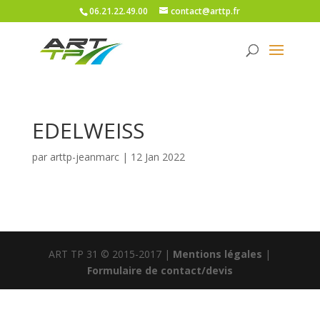
06.21.22.49.00
contact@arttp.fr
EDELWEISS
par
arttp-jeanmarc
|
12 Jan 2022
ART TP 31 © 2015-2017 |
Mentions légales
|
Formulaire de contact/devis