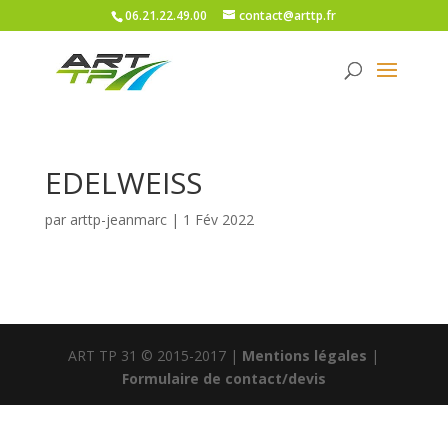
06.21.22.49.00
contact@arttp.fr
EDELWEISS
par
arttp-jeanmarc
|
1 Fév 2022
ART TP 31 © 2015-2017 |
Mentions légales
|
Formulaire de contact/devis