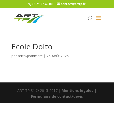
06.21.22.49.00
contact@arttp.fr
Ecole Dolto
par
arttp-jeanmarc
|
25 Août 2025
ART TP 31 © 2015-2017 |
Mentions légales
|
Formulaire de contact/devis