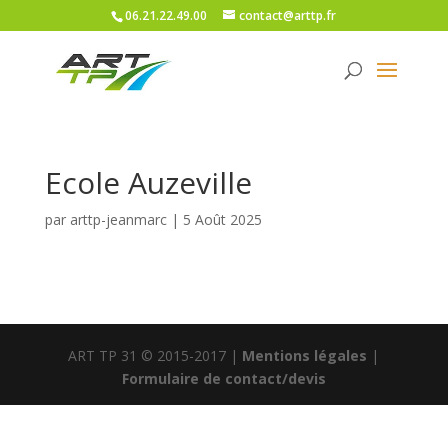
06.21.22.49.00
contact@arttp.fr
Ecole Auzeville
par
arttp-jeanmarc
|
5 Août 2025
ART TP 31 © 2015-2017 |
Mentions légales
|
Formulaire de contact/devis