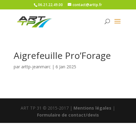
06.21.22.49.00
contact@arttp.fr
Aigrefeuille Pro’Forage
par
arttp-jeanmarc
|
6 Jan 2025
ART TP 31 © 2015-2017 |
Mentions légales
|
Formulaire de contact/devis