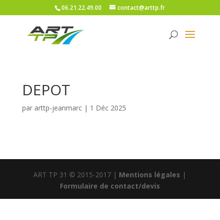
06.21.22.49.00
contact@arttp.fr
DEPOT
par
arttp-jeanmarc
|
1 Déc 2025
ART TP 31 © 2015-2017 |
Mentions légales
|
Formulaire de contact/devis