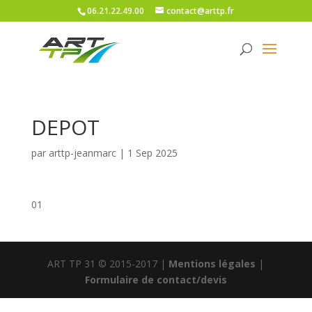
06.21.22.49.00
contact@arttp.fr
DEPOT
par
arttp-jeanmarc
|
1 Sep 2025
01
ART TP 31 © 2015-2017 |
Mentions légales
|
Formulaire de contact/devis