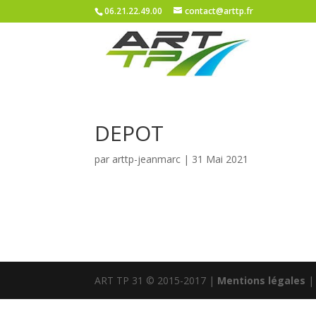
06.21.22.49.00
contact@arttp.fr
DEPOT
par
arttp-jeanmarc
|
31 Mai 2021
ART TP 31 © 2015-2017 |
Mentions légales