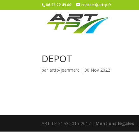
06.21.22.49.00
contact@arttp.fr
DEPOT
par
arttp-jeanmarc
|
30 Nov 2022
ART TP 31 © 2015-2017 |
Mentions légales