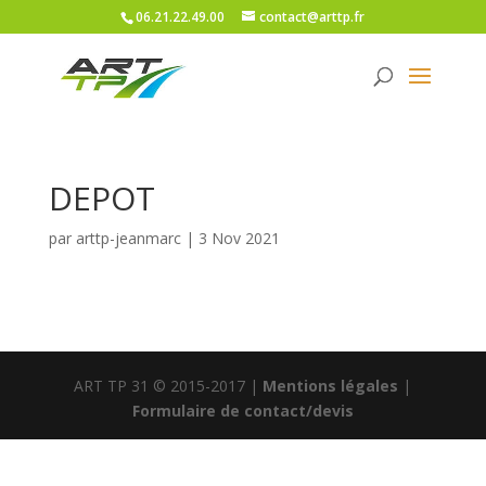
06.21.22.49.00
contact@arttp.fr
DEPOT
par
arttp-jeanmarc
|
3 Nov 2021
ART TP 31 © 2015-2017 |
Mentions légales
|
Formulaire de contact/devis