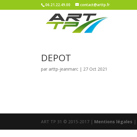
06.21.22.49.00
contact@arttp.fr
DEPOT
par
arttp-jeanmarc
|
27 Oct 2021
ART TP 31 © 2015-2017 |
Mentions légales