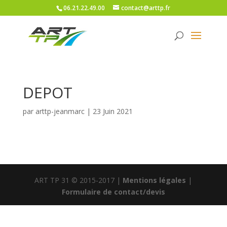
06.21.22.49.00
contact@arttp.fr
DEPOT
par
arttp-jeanmarc
|
23 Juin 2021
ART TP 31 © 2015-2017 |
Mentions légales
|
Formulaire de contact/devis