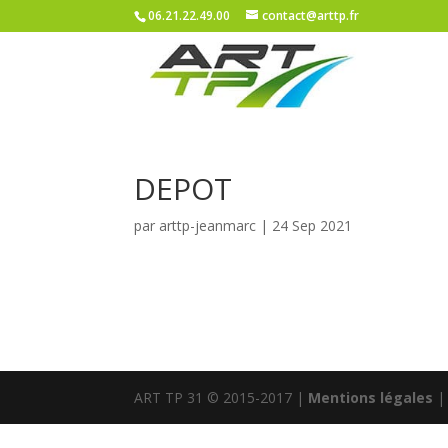
06.21.22.49.00
contact@arttp.fr
DEPOT
par
arttp-jeanmarc
|
24 Sep 2021
ART TP 31 © 2015-2017 |
Mentions légales