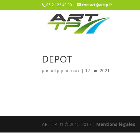
06.21.22.49.00
contact@arttp.fr
DEPOT
par
arttp-jeanmarc
|
17 Juin 2021
ART TP 31 © 2015-2017 |
Mentions légales