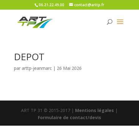
06.21.22.49.00
contact@arttp.fr
DEPOT
par
arttp-jeanmarc
|
26 Mai 2026
ART TP 31 © 2015-2017 |
Mentions légales
|
Formulaire de contact/devis