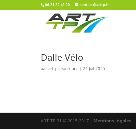
06.21.22.49.00
contact@arttp.fr
Dalle Vélo
par
arttp-jeanmarc
|
24 Juil 2025
ART TP 31 © 2015-2017 |
Mentions légales