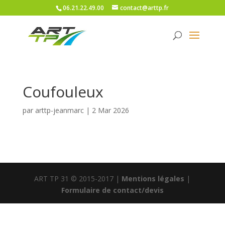
06.21.22.49.00
contact@arttp.fr
Coufouleux
par
arttp-jeanmarc
|
2 Mar 2026
ART TP 31 © 2015-2017 |
Mentions légales
|
Formulaire de contact/devis