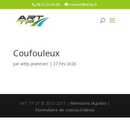
06.21.22.49.00
contact@arttp.fr
Coufouleux
par
arttp-jeanmarc
|
27 Fév 2026
ART TP 31 © 2015-2017 |
Mentions légales
|
Formulaire de contact/devis