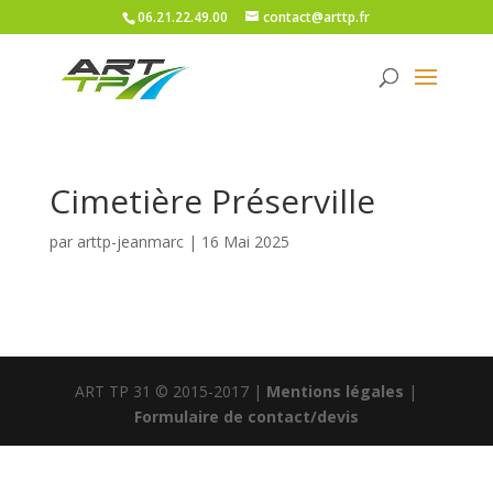
06.21.22.49.00
contact@arttp.fr
Cimetière Préserville
par
arttp-jeanmarc
|
16 Mai 2025
ART TP 31 © 2015-2017 |
Mentions légales
|
Formulaire de contact/devis