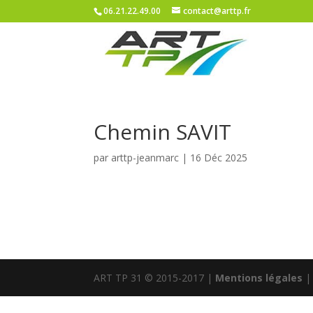
06.21.22.49.00
contact@arttp.fr
Chemin SAVIT
par
arttp-jeanmarc
|
16 Déc 2025
ART TP 31 © 2015-2017 |
Mentions légales