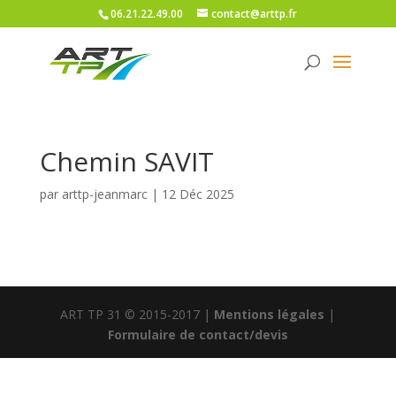
06.21.22.49.00
contact@arttp.fr
Chemin SAVIT
par
arttp-jeanmarc
|
12 Déc 2025
ART TP 31 © 2015-2017 |
Mentions légales
|
Formulaire de contact/devis