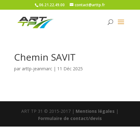
06.21.22.49.00
contact@arttp.fr
Chemin SAVIT
par
arttp-jeanmarc
|
11 Déc 2025
ART TP 31 © 2015-2017 |
Mentions légales
|
Formulaire de contact/devis