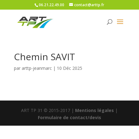
06.21.22.49.00
contact@arttp.fr
Chemin SAVIT
par
arttp-jeanmarc
|
10 Déc 2025
ART TP 31 © 2015-2017 |
Mentions légales
|
Formulaire de contact/devis