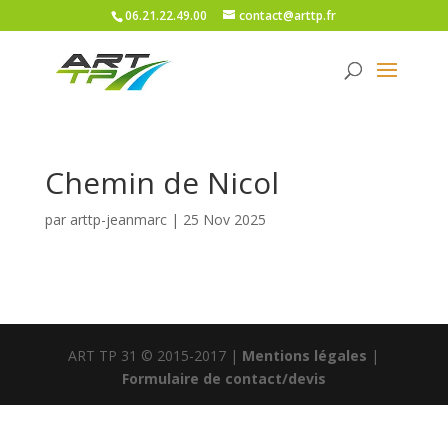
06.21.22.49.00
contact@arttp.fr
Chemin de Nicol
par
arttp-jeanmarc
|
25 Nov 2025
ART TP 31 © 2015-2017 |
Mentions légales
|
Formulaire de contact/devis