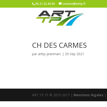
06.21.22.49.00
contact@arttp.fr
CH DES CARMES
par
arttp-jeanmarc
|
29 Sep 2021
ART TP 31 © 2015-2017 |
Mentions légales