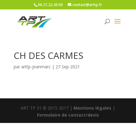
06.21.22.49.00
contact@arttp.fr
CH DES CARMES
par
arttp-jeanmarc
|
27 Sep 2021
ART TP 31 © 2015-2017 |
Mentions légales
|
Formulaire de contact/devis