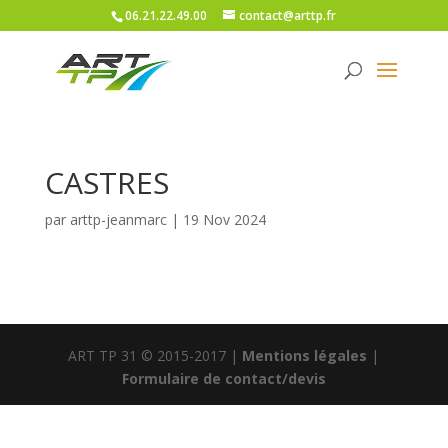
06.21.22.49.00
contact@arttp.fr
CASTRES
par
arttp-jeanmarc
|
19 Nov 2024
ART TP 31 © 2015-2017 |
Mentions légales
|
Formulaire de contact/devis