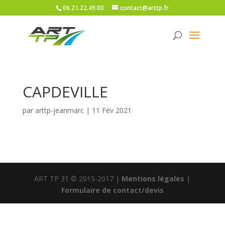
06.21.22.49.00
contact@arttp.fr
CAPDEVILLE
par
arttp-jeanmarc
|
11 Fév 2021
ART TP 31 © 2015-2017 |
Mentions légales
|
Formulaire de contact/devis