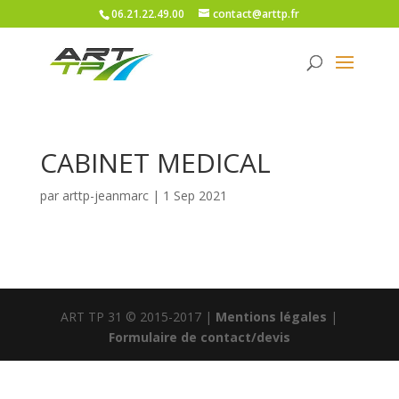
06.21.22.49.00
contact@arttp.fr
CABINET MEDICAL
par
arttp-jeanmarc
|
1 Sep 2021
ART TP 31 © 2015-2017 |
Mentions légales
|
Formulaire de contact/devis